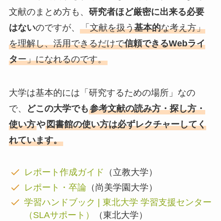
文献のまとめ方も、
研究者ほど厳密に出来る必要
はない
のですが、
「文献を扱う
基本的
な考え方」
を理解し、活用できるだけで
信頼できるWebライ
タ
ー」になれるのです。
大学は基本的には「研究するための場所」なの
で、
どこの大学でも
参考文献の読み方・探し方・
使い方
や
図書館の使い方は必ずレクチャーしてく
れています。
レポート作成ガイド
（立教大学）
レポート・卒論
（尚美学園大学）
学習ハンドブック | 東北大学 学習支援センター
（SLAサポート）
（東北大学）